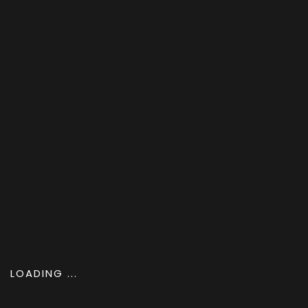
Save my name, email, and website in this browser for
the next time I comment.
LOADING ...